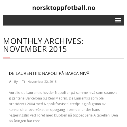
norsktoppfotball.no
MONTHLY ARCHIVES:
NOVEMBER 2015
DE LAURENTIIS: NAPOLI PÅ BARCA NIVÅ
By
November 22, 2015
Aurelio de Laurentiis hevder Napoli er på samme nivå som spanske
gigantene Barcelona og Real Madrid. De Laurentiis som ble
president i 2004 med Napoli forvist til tredje lag på grunn av
konkurs har overvåket en oppgang i formuer under hans
regjeringstid ved roret med klubben nå toppet Serie A tabellen. Den
66-åringen har rost