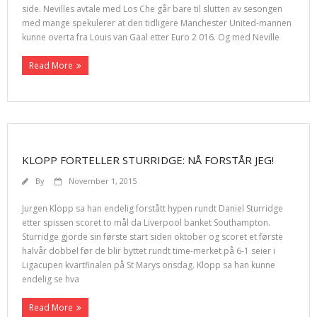
side. Nevilles avtale med Los Che går bare til slutten av sesongen
med mange spekulerer at den tidligere Manchester United-mannen
kunne overta fra Louis van Gaal etter Euro 2 016. Og med Neville
Read More
KLOPP FORTELLER STURRIDGE: NÅ FORSTÅR JEG!
By
November 1, 2015
Jurgen Klopp sa han endelig forstått hypen rundt Daniel Sturridge
etter spissen scoret to mål da Liverpool banket Southampton.
Sturridge gjorde sin første start siden oktober og scoret et første
halvår dobbel før de blir byttet rundt time-merket på 6-1 seier i
Ligacupen kvartfinalen på St Marys onsdag. Klopp sa han kunne
endelig se hva
Read More