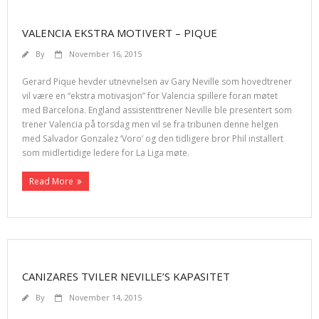
VALENCIA EKSTRA MOTIVERT – PIQUE
By
November 16, 2015
Gerard Pique hevder utnevnelsen av Gary Neville som hovedtrener
vil være en “ekstra motivasjon” for Valencia spillere foran møtet
med Barcelona. England assistenttrener Neville ble presentert som
trener Valencia på torsdag men vil se fra tribunen denne helgen
med Salvador Gonzalez ‘Voro’ og den tidligere bror Phil installert
som midlertidige ledere for La Liga møte.
Read More
CANIZARES TVILER NEVILLE’S KAPASITET
By
November 14, 2015