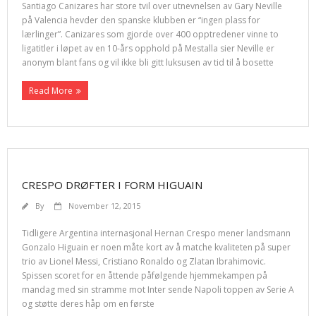
Santiago Canizares har store tvil over utnevnelsen av Gary Neville
på Valencia hevder den spanske klubben er “ingen plass for
lærlinger”. Canizares som gjorde over 400 opptredener vinne to
ligatitler i løpet av en 10-års opphold på Mestalla sier Neville er
anonym blant fans og vil ikke bli gitt luksusen av tid til å bosette
Read More
CRESPO DRØFTER I FORM HIGUAIN
By
November 12, 2015
Tidligere Argentina internasjonal Hernan Crespo mener landsmann
Gonzalo Higuain er noen måte kort av å matche kvaliteten på super
trio av Lionel Messi, Cristiano Ronaldo og Zlatan Ibrahimovic.
Spissen scoret for en åttende påfølgende hjemmekampen på
mandag med sin stramme mot Inter sende Napoli toppen av Serie A
og støtte deres håp om en første