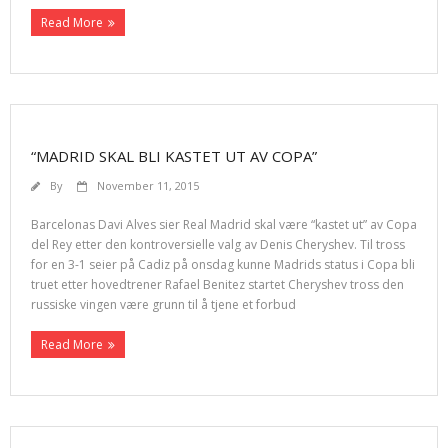
Read More
“MADRID SKAL BLI KASTET UT AV COPA”
By
November 11, 2015
Barcelonas Davi Alves sier Real Madrid skal være “kastet ut” av Copa
del Rey etter den kontroversielle valg av Denis Cheryshev. Til tross
for en 3-1 seier på Cadiz på onsdag kunne Madrids status i Copa bli
truet etter hovedtrener Rafael Benitez startet Cheryshev tross den
russiske vingen være grunn til å tjene et forbud
Read More