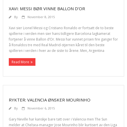
XAVI: MESSI BØR VINNE BALLON D’OR
By
November 8, 2015
Xavi sier Lionel Messi og Cristiano Ronaldo er fortsatt de to beste
spillerne i verden men sier hans tidligere Barcelona lagkamerat
fortjener å vinne Ballon d’Or. Messi har vunnet prisen fire ganger for
å Ronaldos tre med Real Madrid-stjernen kåret til den beste
spilleren i verden i hver av de siste to årene. Men, Argentina
Read More
RYKTER: VALENCIA ØNSKER MOURINHO
By
November 6, 2015
Gary Neville har kanskje bare tatt over i Valencia men The Sun
melder at Chelsea-manager Jose Mourinho blir kurtisert av den Liga