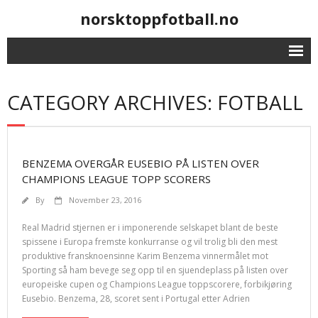
norsktoppfotball.no
CATEGORY ARCHIVES: FOTBALL
BENZEMA OVERGÅR EUSEBIO PÅ LISTEN OVER
CHAMPIONS LEAGUE TOPP SCORERS
By
November 23, 2016
Real Madrid stjernen er i imponerende selskapet blant de beste
spissene i Europa fremste konkurranse og vil trolig bli den mest
produktive fransknoensinne Karim Benzema vinnermålet mot
Sporting så ham bevege seg opp til en sjuendeplass på listen over
europeiske cupen og Champions League toppscorere, forbikjøring
Eusebio. Benzema, 28, scoret sent i Portugal etter Adrien