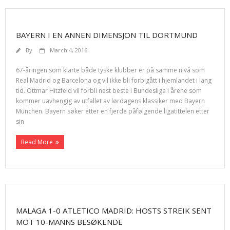
BAYERN I EN ANNEN DIMENSJON TIL DORTMUND
By
March 4, 2016
67-åringen som klarte både tyske klubber er på samme nivå som
Real Madrid og Barcelona ​​og vil ikke bli forbigått i hjemlandet i lang
tid. Ottmar Hitzfeld vil forbli nest beste i Bundesliga i årene som
kommer uavhengig av utfallet av lørdagens klassiker med Bayern
München. Bayern søker etter en fjerde påfølgende ligatittelen etter
sin
Read More
MALAGA 1-0 ATLETICO MADRID: HOSTS STREIK SENT
MOT 10-MANNS BESØKENDE