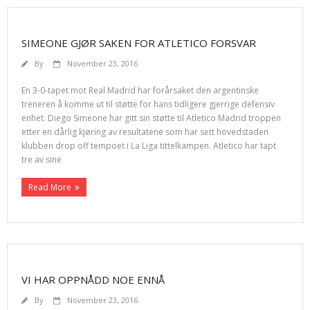
SIMEONE GJØR SAKEN FOR ATLETICO FORSVAR
By
November 23, 2016
En 3-0-tapet mot Real Madrid har forårsaket den argentinske
treneren å komme ut til støtte for hans tidligere gjerrige defensiv
enhet. Diego Simeone har gitt sin støtte til Atletico Madrid troppen
etter en dårlig kjøring av resultatene som har sett hovedstaden
klubben drop off tempoet i La Liga tittelkampen. Atletico har tapt
tre av sine
Read More
VI HAR OPPNÅDD NOE ENNÅ
By
November 23, 2016