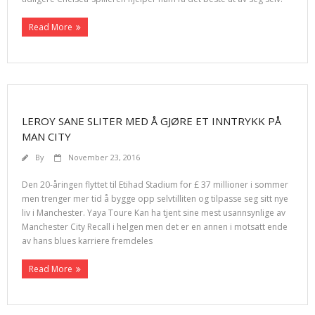
Read More
LEROY SANE SLITER MED Å GJØRE ET INNTRYKK PÅ
MAN CITY
By
November 23, 2016
Den 20-åringen flyttet til Etihad Stadium for £ 37 millioner i sommer
men trenger mer tid å bygge opp selvtilliten og tilpasse seg sitt nye
liv i Manchester. Yaya Toure Kan ha tjent sine mest usannsynlige av
Manchester City Recall i helgen men det er en annen i motsatt ende
av hans blues karriere fremdeles
Read More