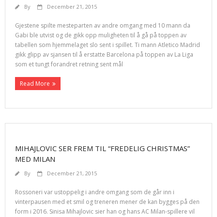
By
December 21, 2015
Gjestene spilte mesteparten av andre omgang med 10 mann da
Gabi ble utvist og de gikk opp muligheten til å gå på toppen av
tabellen som hjemmelaget slo sent i spillet. Ti mann Atletico Madrid
gikk glipp av sjansen til å erstatte Barcelona på toppen av La Liga
som et tungt forandret retning sent mål
Read More
MIHAJLOVIC SER FREM TIL “FREDELIG CHRISTMAS”
MED MILAN
By
December 21, 2015
Rossoneri var ustoppelig i andre omgang som de går inn i
vinterpausen med et smil og treneren mener de kan bygges på den
form i 2016. Sinisa Mihajlovic sier han og hans AC Milan-spillere vil