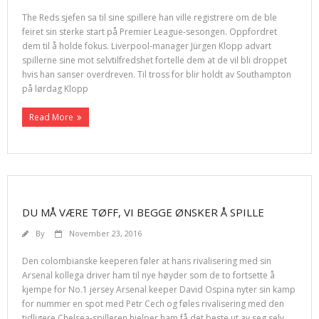
The Reds sjefen sa til sine spillere han ville registrere om de ble
feiret sin sterke start på Premier League-sesongen. Oppfordret
dem til å holde fokus. Liverpool-manager Jürgen Klopp advart
spillerne sine mot selvtilfredshet fortelle dem at de vil bli droppet
hvis han sanser overdreven. Til tross for blir holdt av Southampton
på lørdag Klopp
Read More
DU MÅ VÆRE TØFF, VI BEGGE ØNSKER Å SPILLE
By
November 23, 2016
Den colombianske keeperen føler at hans rivalisering med sin
Arsenal kollega driver ham til nye høyder som de to fortsette å
kjempe for No.1 jersey Arsenal keeper David Ospina nyter sin kamp
for nummer en spot med Petr Cech og føles rivalisering med den
tidligere Chelsea-spilleren hjelper ham få det beste ut av seg selv.