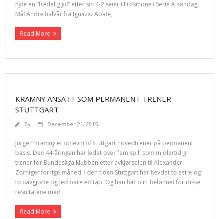
nyte en “fredelig jul” etter sin 4-2 seier i Frosinone i Serie A søndag.
Mål Andre halvår fra Ignazio Abate,
Read More
KRAMNY ANSATT SOM PERMANENT TRENER
STUTTGART
By
December 21, 2015
Jurgen Kramny er utnevnt til Stuttgart hovedtrener på permanent
basis. Den 44-åringen har ledet over fem spill som midlertidig
trener for Bundesliga klubben etter avkjørselen til Alexander
Zorniger forrige måned. I den tiden Stuttgart har hevdet to seire og
to uavgjorte og led bare ett tap. Og han har blitt belønnet for disse
resultatene med
Read More