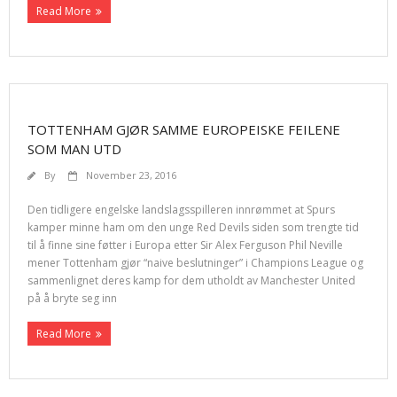
Read More
TOTTENHAM GJØR SAMME EUROPEISKE FEILENE
SOM MAN UTD
By
November 23, 2016
Den tidligere engelske landslagsspilleren innrømmet at Spurs
kamper minne ham om den unge Red Devils siden som trengte tid
til å finne sine føtter i Europa etter Sir Alex Ferguson Phil Neville
mener Tottenham gjør “naive beslutninger” i Champions League og
sammenlignet deres kamp for dem utholdt av Manchester United
på å bryte seg inn
Read More